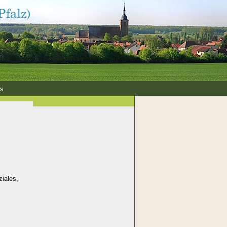
es
ziales,