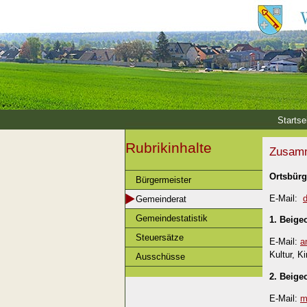
Startse
Rubrikinhalte
Zusamm
Ortsbürg
Bürgermeister
E-Mail:
Gemeinderat
Gemeindestatistik
1. Beige
Steuersätze
E-Mail:
a
Kultur, K
Ausschüsse
2. Beige
E-Mail:
m