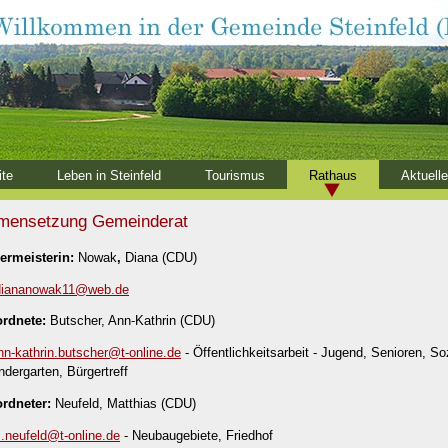
ite
Leben in Steinfeld
Tourismus
Rathaus
Aktuell
ensetzung Gemeinderat
ermeisterin:
Nowak
,
Diana (CDU)
diananowak11@
web.de
ordnete:
Butscher, Ann-Kathrin (CDU)
nn-kathrin.butscher@
t-online.de
- Öffentlichkeitsarbeit - Jugend, Senioren, So
indergarten, Bürgertreff
ordneter:
Neufeld, Matthias (CDU)
.neufeld@
t-online.de
- Neubaugebiete, Friedhof