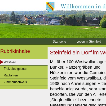
Startseite
Leben in Steinfeld
Rubrikinhalte
Steinfeld ein Dorf im W
Mit über 100 Westwallanlage
Westwall
Bunker, Panzergräben und
Freizeitangebote
Höckerlinien war die Gemein
Radfahren
Steinfeld vom Westwallbau, d
Zimmernachweis
1938 nach Anweisungen Hitle
beschleunigt wurde, sehr star
betroffen. Die von den Alliiert
„Siegfriedlinie“ bezeichnete
Befestigungsanlage ging mitt