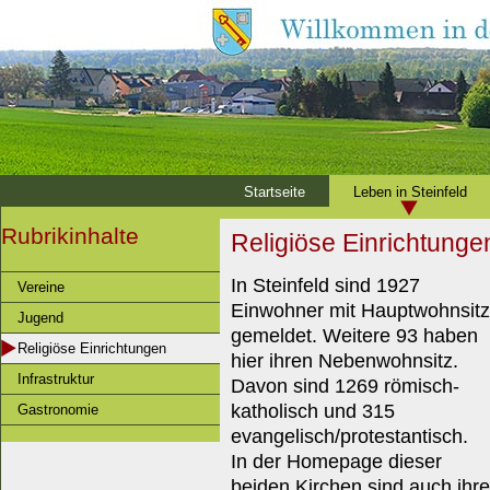
Startseite
Leben in Steinfeld
Rubrikinhalte
Religiöse Einrichtunge
In Steinfeld sind 1927
Vereine
Einwohner mit Hauptwohnsitz
Jugend
gemeldet. Weitere 93 haben
Religiöse Einrichtungen
hier ihren Nebenwohnsitz.
Infrastruktur
Davon sind 1269 römisch-
katholisch und 315
Gastronomie
evangelisch/protestantisch.
In der Homepage dieser
beiden Kirchen sind auch ihre